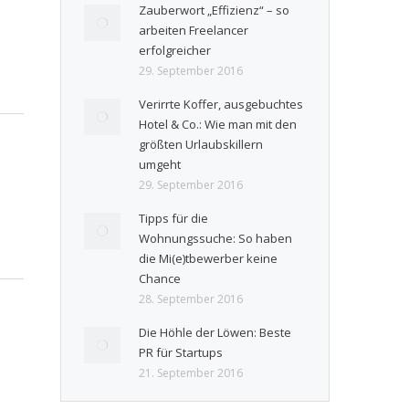
Zauberwort „Effizienz“ – so
arbeiten Freelancer
erfolgreicher
29. September 2016
Verirrte Koffer, ausgebuchtes
Hotel & Co.: Wie man mit den
größten Urlaubskillern
umgeht
29. September 2016
Tipps für die
Wohnungssuche: So haben
die Mi(e)tbewerber keine
Chance
28. September 2016
Die Höhle der Löwen: Beste
PR für Startups
21. September 2016