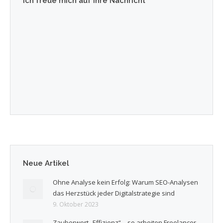
Ich freue mich auf Ihre Nachricht
Neue Artikel
Ohne Analyse kein Erfolg: Warum SEO-Analysen
das Herzstück jeder Digitalstrategie sind
9. Oktober 2023
Zauberwort „Effizienz“ – so arbeiten Freelancer