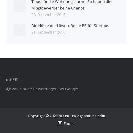
Tipps für die Wohnungssuche: So haben die
Mi(e)tbewerber keine Chance
28. September 2016
Die Höhle der Löwen: Beste PR für Startups
21. September 2016
m3 PR
4,8
von
5
aus
6
Bewertungen bei Google
Copyright © 2026
m3 PR - PR Agentur in Berlin
Footer