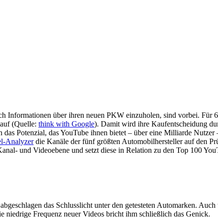
ch Informationen über ihren neuen PKW einzuholen, sind vorbei. Für 
Kauf (Quelle:
think with Google
). Damit wird ihre Kaufentscheidung dur
 das Potenzial, das YouTube ihnen bietet – über eine Milliarde Nutz
l-Analyzer
die Kanäle der fünf größten Automobilhersteller auf den Pr
f Kanal- und Videoebene und setzt diese in Relation zu den Top 100 Yo
hlagen das Schlusslicht unter den getesteten Automarken. Auch wen
ie niedrige Frequenz neuer Videos bricht ihm schließlich das Genick.