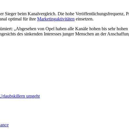
r Sieger beim Kanalvergleich. Die hohe Veröffentlichungsfrequenz, Pr
nal optimal für ihre
Marketingaktivitäten
einsetzen.
rt: „Abgesehen von Opel haben alle Kanäle hohen bis sehr hohen O
gesichts des sinkenden Interesses junger Menschen an der Anschaffung
 Urlaubskillern umgeht
hance