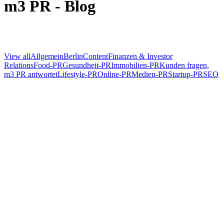
m3 PR - Blog
View all
Allgemein
Berlin
Content
Finanzen & Investor
Relations
Food-PR
Gesundheit-PR
Immobilien-PR
Kunden fragen,
m3 PR antwortet
Lifestyle-PR
Online-PR
Medien-PR
Startup-PR
SEO